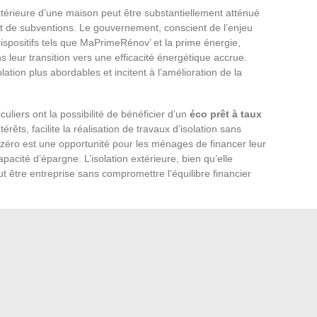
n extérieure d’une maison peut être substantiellement atténué
t de subventions. Le gouvernement, conscient de l’enjeu
spositifs tels que MaPrimeRénov’ et la prime énergie,
s leur transition vers une efficacité énergétique accrue.
lation plus abordables et incitent à l’amélioration de la
culiers ont la possibilité de bénéficier d’un
éco prêt à taux
êts, facilite la réalisation de travaux d’isolation sans
 zéro est une opportunité pour les ménages de financer leur
apacité d’épargne. L’isolation extérieure, bien qu’elle
t être entreprise sans compromettre l’équilibre financier
ionnés à des critères spécifiques, tels que la nature des
ue ou encore les ressources du foyer. Il est primordial de
ns d’éligibilité et les démarches à suivre pour bénéficier de
 l’isolation peuvent aussi offrir leur expertise pour guider
atif des subventions. De plus, les
économies d’énergie
cace constituent une aide indirecte mais tangible. Réduisant
n, l’isolation extérieure diminue les factures énergétiques