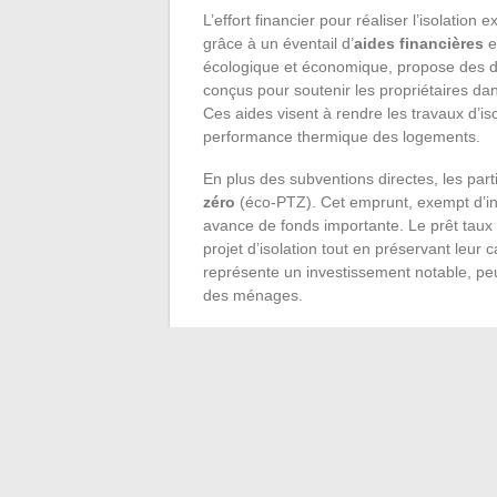
L’effort financier pour réaliser l’isolatio
grâce à un éventail d’
aides financières
e
écologique et économique, propose des di
conçus pour soutenir les propriétaires dan
Ces aides visent à rendre les travaux d’iso
performance thermique des logements.
En plus des subventions directes, les parti
zéro
(éco-PTZ). Cet emprunt, exempt d’intér
avance de fonds importante. Le prêt taux
projet d’isolation tout en préservant leur c
représente un investissement notable, peu
des ménages.
Ces mécanismes d’aide sont souvent condit
travaux, la performance énergétique obten
se renseigner précisément sur les conditio
ces aides. Les professionnels du secteur de
les propriétaires dans le maquis administr
générées par une isolation extérieure effi
les besoins en chauffage et en climatisatio