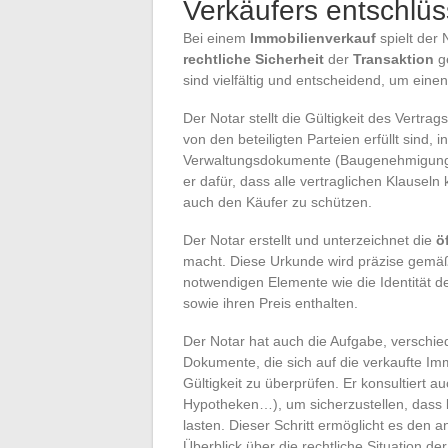
Verkäufers entschlüs
Bei einem
Immobilienverkauf
spielt der 
rechtliche Sicherheit
der
Transaktion
ge
sind vielfältig und entscheidend, um eine
Der Notar stellt die Gültigkeit des Vertrag
von den beteiligten Parteien erfüllt sind,
Verwaltungsdokumente (Baugenehmigung, 
er dafür, dass alle vertraglichen Klausel
auch den Käufer zu schützen.
Der Notar erstellt und unterzeichnet die
ö
macht. Diese Urkunde wird präzise gemäß
notwendigen Elemente wie die Identität de
sowie ihren Preis enthalten.
Der Notar hat auch die Aufgabe, verschied
Dokumente, die sich auf die verkaufte Im
Gültigkeit zu überprüfen. Er konsultiert au
Hypotheken…), um sicherzustellen, dass 
lasten. Dieser Schritt ermöglicht es den 
Überblick über die rechtliche Situation de