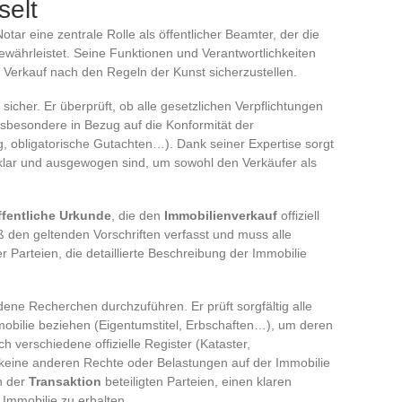
selt
Notar eine zentrale Rolle als öffentlicher Beamter, der die
währleistet. Seine Funktionen und Verantwortlichkeiten
n Verkauf nach den Regeln der Kunst sicherzustellen.
s sicher. Er überprüft, ob alle gesetzlichen Verpflichtungen
 insbesondere in Bezug auf die Konformität der
obligatorische Gutachten…). Dank seiner Expertise sorgt
n klar und ausgewogen sind, um sowohl den Verkäufer als
ffentliche Urkunde
, die den
Immobilienverkauf
offiziell
 den geltenden Vorschriften verfasst und muss alle
r Parteien, die detaillierte Beschreibung der Immobilie
ene Recherchen durchzuführen. Er prüft sorgfältig alle
mobilie beziehen (Eigentumstitel, Erbschaften…), um deren
ch verschiedene offizielle Register (Kataster,
keine anderen Rechte oder Belastungen auf der Immobilie
an der
Transaktion
beteiligten Parteien, einen klaren
r Immobilie zu erhalten.