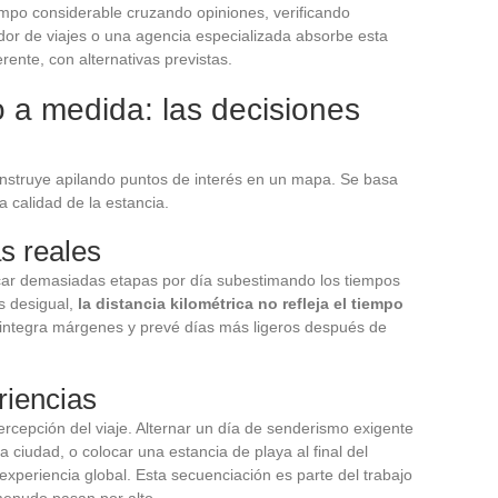
mpo considerable cruzando opiniones, verificando
ador de viajes o una agencia especializada absorbe esta
ente, con alternativas previstas.
io a medida: las decisiones
onstruye apilando puntos de interés en un mapa. Se basa
 calidad de la estancia.
as reales
ficar demasiadas etapas por día subestimando los tiempos
es desigual,
la distancia kilométrica no refleja el tiempo
o integra márgenes y prevé días más ligeros después de
riencias
percepción del viaje. Alternar un día de senderismo exigente
a ciudad, o colocar una estancia de playa al final del
 experiencia global. Esta secuenciación es parte del trabajo
menudo pasan por alto.