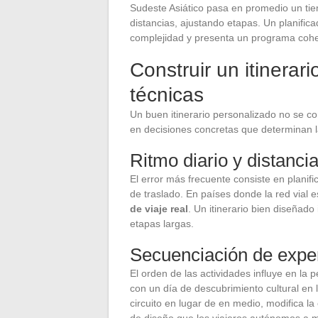
Sudeste Asiático pasa en promedio un tie
distancias, ajustando etapas. Un planific
complejidad y presenta un programa coher
Construir un itinerar
técnicas
Un buen itinerario personalizado no se c
en decisiones concretas que determinan la
Ritmo diario y distanci
El error más frecuente consiste en plani
de traslado. En países donde la red vial 
de viaje real
. Un itinerario bien diseñad
etapas largas.
Secuenciación de expe
El orden de las actividades influye en la 
con un día de descubrimiento cultural en l
circuito en lugar de en medio, modifica la
de diseño que los viajeros autónomos a 