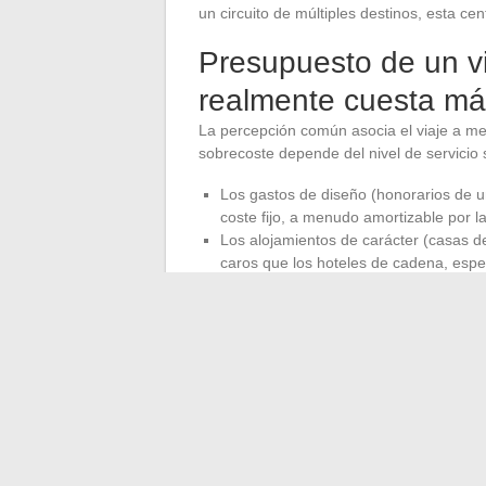
un circuito de múltiples destinos, esta cen
Presupuesto de un vi
realmente cuesta m
La percepción común asocia el viaje a med
sobrecoste depende del nivel de servicio s
Los gastos de diseño (honorarios de u
coste fijo, a menudo amortizable por la
Los alojamientos de carácter (casas 
caros que los hoteles de cadena, esp
El ítem que realmente hace variar el p
excursión en pequeño grupo, traslado
Un viaje personalizado puede costar l
centran en el itinerario y el ritmo en luga
sinónimo de lujo, es sinónimo de pertinenc
El viaje a medida sigue siendo ante todo un
que se acepta sacrificar, y en qué momento
parámetros son suficientes para transfor