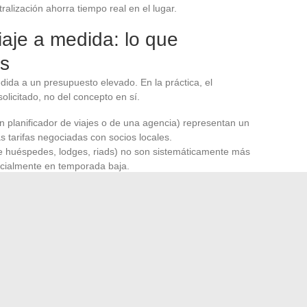
tralización ahorra tiempo real en el lugar.
aje a medida: lo que
ás
ida a un presupuesto elevado. En la práctica, el
olicitado, no del concepto en sí.
n planificador de viajes o de una agencia) representan un
s tarifas negociadas con socios locales.
de huéspedes, lodges, riads) no son sistemáticamente más
ecialmente en temporada baja.
resupuesto son las actividades privadas (guía exclusivo,
 privado) en comparación con las opciones compartidas.
o mismo que un circuito clásico
si las elecciones se
r de en el nivel de los servicios. La personalización no es
ia en relación a un perfil dado.
 ejercicio de priorización. Saber lo que se quiere vivir, lo
 de la estancia se necesita flexibilidad: estos tres
mar un viaje genérico en una experiencia que cumple sus