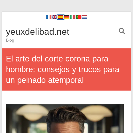
yeuxdelibad.net
Blog
El arte del corte corona para
hombre: consejos y trucos para
un peinado atemporal