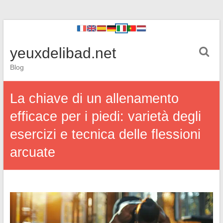
yeuxdelibad.net
Blog
La chiave di un allenamento
efficace per i piedi: varietà degli
esercizi e tecnica delle flessioni
arcuate