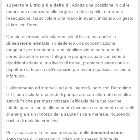
su
pectorali, tricipiti
e
deltoidi
. Adotta una posizione in cui le
mani sono distanziate alla larghezza delle spalle, e durante
l’esecuzione, fai scivolare una mano in avanti, imitando un gesto
di tiro con l’arco.
Questo esercizio sollecita non solo il fisico, ma anche la
dimensione mentale
, richiedendo una concentrazione
maggiore per mantenere una stabilizzazione adeguata del
corpo durante le serie. Integra le pompe arcuate con serie di
ripetizioni adatte al tuo livello di forma, prestando attenzione a
rispettare la tecnica dell’esercizio per evitare qualsiasi rischio di
infortunio.
L’allenamento ad intervalli ad alta intensità, noto con l’acronimo
HIIT, può includere periodi di pompe arcuate alternate con altre
attività fisiche per massimizzare l’efficacia della tua routine.
Infatti, questo tipo di allenamento favorisce un aumento dei livelli
di energia e un rinforzo della salute fisica e mentale, riducendo il
rischio di malattie croniche.
Per visualizzare la tecnica adeguata, delle
demonstrazioni
sotto forma di illustrazioni o video sono spesso fornite da