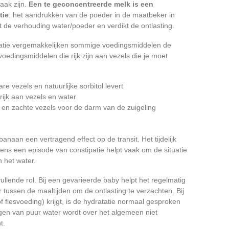
aak zijn.
Een te geconcentreerde melk is een
tie
: het aandrukken van de poeder in de maatbeker in
t de verhouding water/poeder en verdikt de ontlasting.
icatie vergemakkelijken sommige voedingsmiddelen de
 voedingsmiddelen die rijk zijn aan vezels die je moet
e vezels en natuurlijke sorbitol levert
rijk aan vezels en water
 en zachte vezels voor de darm van de zuigeling
aan een vertragend effect op de transit. Het tijdelijk
ens een episode van constipatie helpt vaak om de situatie
 het water.
llende rol. Bij een gevarieerde baby helpt het regelmatig
tussen de maaltijden om de ontlasting te verzachten. Bij
of flesvoeding) krijgt, is de hydratatie normaal gesproken
gen van puur water wordt over het algemeen niet
t.