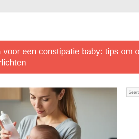
n voor een constipatie baby: tips om
rlichten