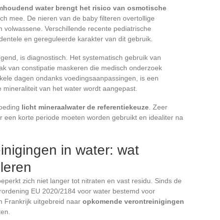
mhoudend water brengt het risico van osmotische
ch mee. De nieren van de baby filteren overtollige
n volwassene. Verschillende recente pediatrische
dentele en gereguleerde karakter van dit gebruik.
ggend, is diagnostisch. Het systematisch gebruik van
ak van constipatie maskeren die medisch onderzoek
enkele dagen ondanks voedingsaanpassingen, is een
e mineraliteit van het water wordt aangepast.
svoeding
licht mineraalwater de referentiekeuze
. Zeer
een korte periode moeten worden gebruikt en idealiter na
nigingen in water: wat
leren
eperkt zich niet langer tot nitraten en vast residu. Sinds de
verordening EU 2020/2184 voor water bestemd voor
n Frankrijk uitgebreid naar
opkomende verontreinigingen
ten.