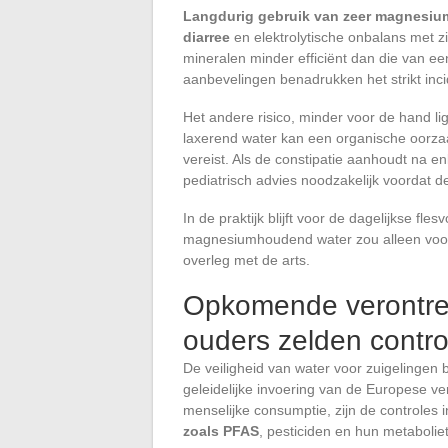
Langdurig gebruik van zeer magnesiu
diarree
en elektrolytische onbalans met zi
mineralen minder efficiënt dan die van ee
aanbevelingen benadrukken het strikt inci
Het andere risico, minder voor de hand li
laxerend water kan een organische oorza
vereist. Als de constipatie aanhoudt na 
pediatrisch advies noodzakelijk voordat d
In de praktijk blijft voor de dagelijkse fle
magnesiumhoudend water zou alleen voor 
overleg met de arts.
Opkomende verontrei
ouders zelden contro
De veiligheid van water voor zuigelingen b
geleidelijke invoering van de Europese 
menselijke consumptie, zijn de controles i
zoals PFAS
, pesticiden en hun metabolie