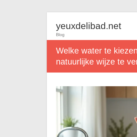
yeuxdelibad.net
Blog
Welke water te kieze
natuurlijke wijze te ve