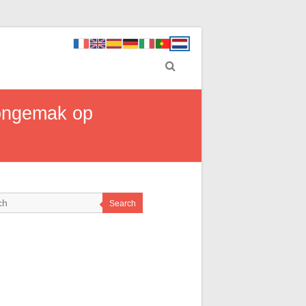
 ongemak op
Search