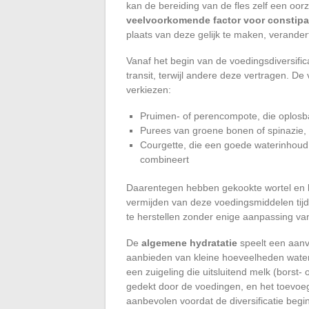
kan de bereiding van de fles zelf een oorz
veelvoorkomende factor voor constipa
plaats van deze gelijk te maken, verander
Vanaf het begin van de voedingsdiversif
transit, terwijl andere deze vertragen. De
verkiezen:
Pruimen- of perencompote, die oplosbar
Purees van groene bonen of spinazie, 
Courgette, die een goede waterinhoud
combineert
Daarentegen hebben gekookte wortel en ban
vermijden van deze voedingsmiddelen tijd
te herstellen zonder enige aanpassing van
De
algemene hydratatie
speelt een aanvu
aanbieden van kleine hoeveelheden water 
een zuigeling die uitsluitend melk (borst- 
gedekt door de voedingen, en het toevoe
aanbevolen voordat de diversificatie begin