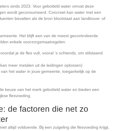
ers sinds 2023. Voor gebotteld water omvat deze
ngen wordt geconsumeerd. Concreet kan water met een
luenten bevatten als de bron blootstaat aan landbouw- of
 gemeente. Het blijft een van de meest gecontroleerde
gelden enkele voorzorgsmaatregelen:
ordat je de fles vult, vooral ‘s ochtends, om stilstaand
 kan meer metalen uit de leidingen oplossen)
rt van het water in jouw gemeente, toegankelijk op de
e keuze van het merk gebotteld water en bieden een
jkse flesvoeding.
: de factoren die net zo
ter
iet altijd voldoende. Bij een zuigeling die flesvoeding krijgt,