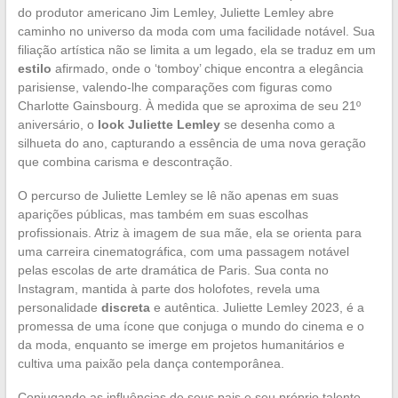
do produtor americano Jim Lemley, Juliette Lemley abre
caminho no universo da moda com uma facilidade notável. Sua
filiação artística não se limita a um legado, ela se traduz em um
estilo
afirmado, onde o ‘tomboy’ chique encontra a elegância
parisiense, valendo-lhe comparações com figuras como
Charlotte Gainsbourg. À medida que se aproxima de seu 21º
aniversário, o
look Juliette Lemley
se desenha como a
silhueta do ano, capturando a essência de uma nova geração
que combina carisma e descontração.
O percurso de Juliette Lemley se lê não apenas em suas
aparições públicas, mas também em suas escolhas
profissionais. Atriz à imagem de sua mãe, ela se orienta para
uma carreira cinematográfica, com uma passagem notável
pelas escolas de arte dramática de Paris. Sua conta no
Instagram, mantida à parte dos holofotes, revela uma
personalidade
discreta
e autêntica. Juliette Lemley 2023, é a
promessa de uma ícone que conjuga o mundo do cinema e o
da moda, enquanto se imerge em projetos humanitários e
cultiva uma paixão pela dança contemporânea.
Conjugando as influências de seus pais e seu próprio talento