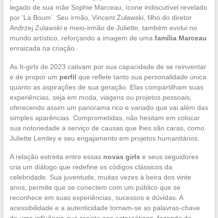
legado de sua mãe Sophie Marceau, ícone indiscutível revelado
por ‘La Boum’. Seu irmão, Vincent Żuławski, filho do diretor
Andrzej Zulawski e meio-irmão de Juliette, também evolui no
mundo artístico, reforçando a imagem de uma
família Marceau
enraizada na criação.
As It-girls de 2023 cativam por sua capacidade de se reinventar
e de propor um
perfil
que reflete tanto sua personalidade única
quanto as aspirações de sua geração. Elas compartilham suas
experiências, seja em moda, viagens ou projetos pessoais,
oferecendo assim um panorama rico e variado que vai além das
simples aparências. Comprometidas, não hesitam em colocar
sua notoriedade a serviço de causas que lhes são caras, como
Juliette Lemley e seu engajamento em projetos humanitários.
A relação estreita entre essas
novas girls
e seus seguidores
cria um diálogo que redefine os códigos clássicos da
celebridade. Sua juventude, muitas vezes à beira dos vinte
anos, permite que se conectem com um público que se
reconhece em suas experiências, sucessos e dúvidas. A
acessibilidade e a autenticidade tornam-se as palavras-chave
de uma influência que resiste aos estereótipos, fazendo da