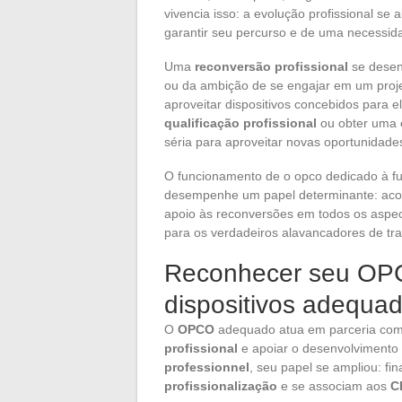
vivencia isso: a evolução profissional s
garantir seu percurso e de uma necessid
Uma
reconversão profissional
se desenc
ou da ambição de se engajar em um proje
aproveitar dispositivos concebidos para e
qualificação profissional
ou obter uma
séria para aproveitar novas oportunidade
O funcionamento de o opco dedicado à f
desempenhe um papel determinante: aco
apoio às reconversões em todos os aspecto
para os verdadeiros alavancadores de tr
Reconhecer seu OPC
dispositivos adequa
O
OPCO
adequado atua em parceria co
profissional
e apoiar o desenvolvimento
professionnel
, seu papel se ampliou: fi
profissionalização
e se associam aos
C