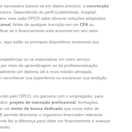
, é necessário basear-se em dados precisos: a
convenção
utura. Dependendo do perfil (coletividade, hospital,
difere, mas cada OPCO sabe oferecer soluções adaptadas
sional
. Antes de qualquer inscrição em um
CFA
ou
icar se o financiamento está acessível em seu setor.
o, aqui estão os principais dispositivos acessíveis aos
competências ou se especializar em outro serviço.
ca por meio da aprendizagem ou da profissionalização.
icialmente um diploma útil à nova missão almejada.
r reconhecer sua experiência ou esclarecer sua ambição
ido pelo OPCO, em parceria com o empregador, para
ados:
projeto de transição profissional
, formações
zar um
motor de busca dedicado
que cruza setor de
E permite direcionar o organismo financiador relevante
nte faz a diferença para obter um financiamento e avançar
issão.