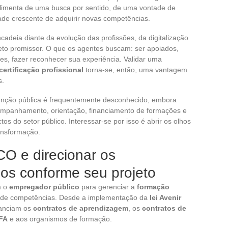
e alimenta de uma busca por sentido, de uma vontade de
ade crescente de adquirir novas competências.
adeia diante da evolução das profissões, da digitalização
to promissor. O que os agentes buscam: ser apoiados,
les, fazer reconhecer sua experiência. Validar uma
certificação profissional
torna-se, então, uma vantagem
s.
unção pública é frequentemente desconhecido, embora
mpanhamento, orientação, financiamento de formações e
s do setor público. Interessar-se por isso é abrir os olhos
ansformação.
O e direcionar os
dos conforme seu projeto
m o
empregador público
para gerenciar a
formação
 de competências. Desde a implementação da
lei Avenir
nanciam os
contratos de aprendizagem
, os
contratos de
FA
e aos organismos de formação.