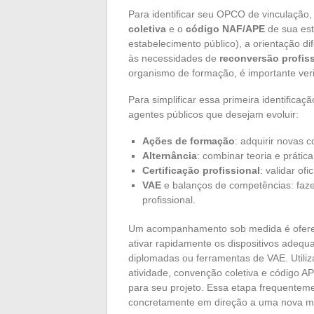
Para identificar seu OPCO de vinculação
coletiva
e o
código NAF/APE
de sua estr
estabelecimento público), a orientação 
às necessidades de
reconversão profis
organismo de formação, é importante verif
Para simplificar essa primeira identificaçã
agentes públicos que desejam evoluir:
Ações de formação
: adquirir novas 
Alternância
: combinar teoria e práti
Certificação profissional
: validar of
VAE
e balanços de competências: faze
profissional.
Um acompanhamento sob medida é oferec
ativar rapidamente os dispositivos adequ
diplomadas ou ferramentas de VAE. Utili
atividade, convenção coletiva e código AP
para seu projeto. Essa etapa frequenteme
concretamente em direção a uma nova m