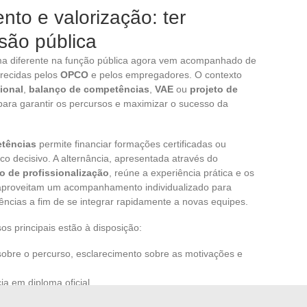
nto e valorização: ter
são pública
rma diferente na função pública agora vem acompanhado de
recidas pelos
OPCO
e pelos empregadores. O contexto
ional
,
balanço de competências
,
VAE
ou
projeto de
para garantir os percursos e maximizar o sucesso da
tências
permite financiar formações certificadas ou
 decisivo. A alternância, apresentada através do
o de profissionalização
, reúne a experiência prática e os
 aproveitam um acompanhamento individualizado para
ências a fim de se integrar rapidamente a novas equipes.
os principais estão à disposição:
 sobre o percurso, esclarecimento sobre as motivações e
ia em diploma oficial.
 suas competências para atender tanto às demandas do