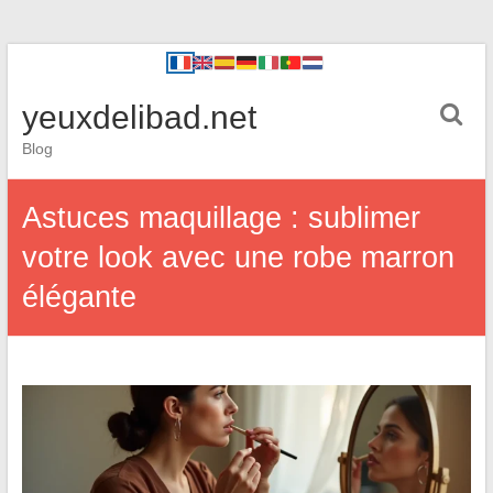
yeuxdelibad.net
Blog
Astuces maquillage : sublimer
votre look avec une robe marron
élégante