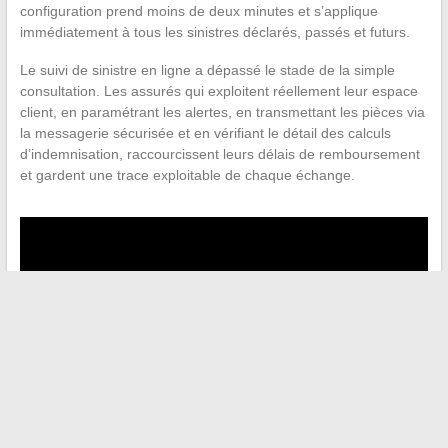
configuration prend moins de deux minutes et s’applique
immédiatement à tous les sinistres déclarés, passés et futurs.
Le suivi de sinistre en ligne a dépassé le stade de la simple
consultation. Les assurés qui exploitent réellement leur espace
client, en paramétrant les alertes, en transmettant les pièces via
la messagerie sécurisée et en vérifiant le détail des calculs
d’indemnisation, raccourcissent leurs délais de remboursement
et gardent une trace exploitable de chaque échange.