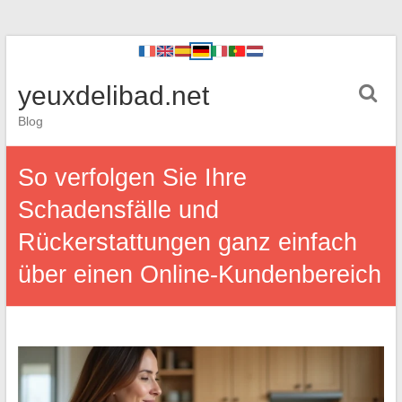
yeuxdelibad.net
Blog
So verfolgen Sie Ihre
Schadensfälle und
Rückerstattungen ganz einfach
über einen Online-Kundenbereich