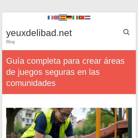
yeuxdelibad.net
Blog
Guía completa para crear áreas
de juegos seguras en las
comunidades