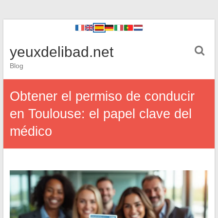
yeuxdelibad.net
Blog
Obtener el permiso de conducir
en Toulouse: el papel clave del
médico