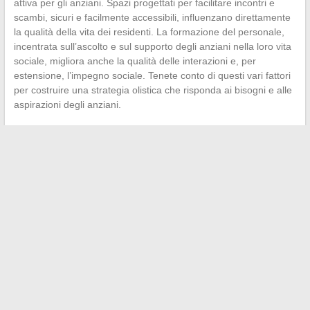
attiva per gli anziani. Spazi progettati per facilitare incontri e
scambi, sicuri e facilmente accessibili, influenzano direttamente
la qualità della vita dei residenti. La formazione del personale,
incentrata sull’ascolto e sul supporto degli anziani nella loro vita
sociale, migliora anche la qualità delle interazioni e, per
estensione, l’impegno sociale. Tenete conto di questi vari fattori
per costruire una strategia olistica che risponda ai bisogni e alle
aspirazioni degli anziani.
←
Investimento immobiliare locativo: guida per principianti
Come stimare il costo di un isolamento esterno per una casa
di 100m2?
→
Search