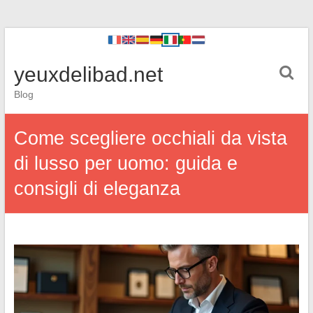
yeuxdelibad.net
Blog
Come scegliere occhiali da vista
di lusso per uomo: guida e
consigli di eleganza