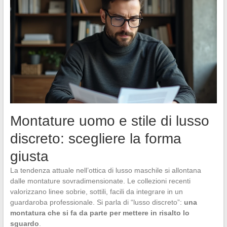
Montature uomo e stile di lusso
discreto: scegliere la forma
giusta
La tendenza attuale nell’ottica di lusso maschile si allontana
dalle montature sovradimensionate. Le collezioni recenti
valorizzano linee sobrie, sottili, facili da integrare in un
guardaroba professionale. Si parla di “lusso discreto”:
una
montatura che si fa da parte per mettere in risalto lo
sguardo
.