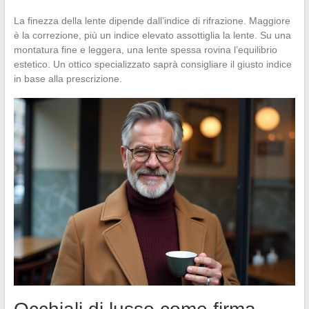
La finezza della lente dipende dall’indice di rifrazione. Maggiore
è la correzione, più un indice elevato assottiglia la lente. Su una
montatura fine e leggera, una lente spessa rovina l’equilibrio
estetico. Un ottico specializzato saprà consigliare il giusto indice
in base alla prescrizione.