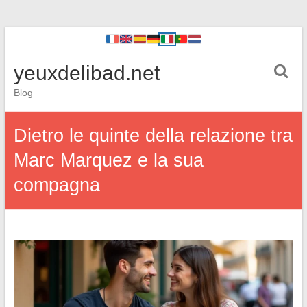
yeuxdelibad.net
Blog
Dietro le quinte della relazione tra
Marc Marquez e la sua
compagna