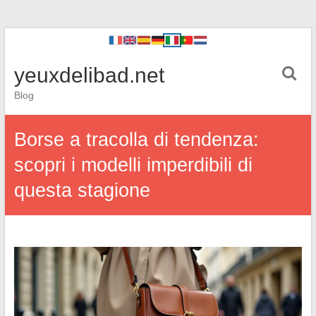
yeuxdelibad.net
Blog
Borse a tracolla di tendenza:
scopri i modelli imperdibili di
questa stagione