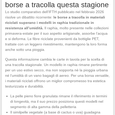
borse a tracolla questa stagione
Lo studio comparativo dell’IFTH pubblicato nel febbraio 2026
risolve un dibattito ricorrente:
le borse a tracolla in materiali
riciclati superano i modelli in raphia tradizionale in
resistenza all’umidità.
Il raphia, molto presente nelle collezioni
primavera-estate per il suo aspetto artigianale, assorbe l’acqua
e si deforma. Le fibre riciclate provenienti da bottiglie PET,
trattate con un leggero rivestimento, mantengono la loro forma
anche sotto una pioggia.
Questa informazione cambia le carte in tavola per la scelta di
una tracolla stagionale. Un modello in raphia rimane pertinente
per un uso estivo secco, ma non sopporta né la pioggia urbana
né l’umidità di un vano bagagli di aereo. Per una borsa versatile,
i materiali riciclati offrono un miglior compromesso tra estetica
testurizzata e durabilità.
La pelle pieno fiore granulata rimane il riferimento in termini
di longevità, ma il suo prezzo posiziona questi modelli nel
segmento di alta gamma della pelletteria
Il similpelle vegetale (a base di cactus o uva) guadagna