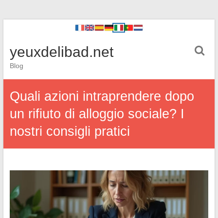
yeuxdelibad.net
Blog
Quali azioni intraprendere dopo
un rifiuto di alloggio sociale? I
nostri consigli pratici