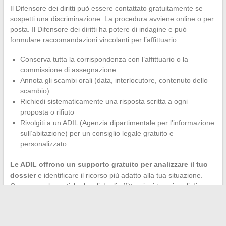
Il Difensore dei diritti può essere contattato gratuitamente se
sospetti una discriminazione. La procedura avviene online o per
posta. Il Difensore dei diritti ha potere di indagine e può
formulare raccomandazioni vincolanti per l’affittuario.
Conserva tutta la corrispondenza con l’affittuario o la
commissione di assegnazione
Annota gli scambi orali (data, interlocutore, contenuto dello
scambio)
Richiedi sistematicamente una risposta scritta a ogni
proposta o rifiuto
Rivolgiti a un ADIL (Agenzia dipartimentale per l’informazione
sull’abitazione) per un consiglio legale gratuito e
personalizzato
Le ADIL offrono un supporto gratuito per analizzare il tuo
dossier
e identificare il ricorso più adatto alla tua situazione.
Conoscono le pratiche locali degli affittuari e i tempi reali di
trattamento.
Un rifiuto di alloggio sociale non chiude definitivamente la porta.