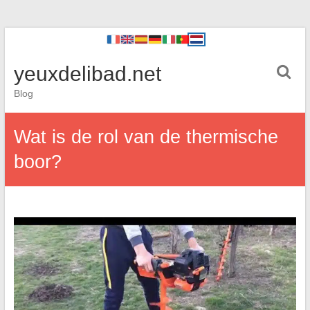
yeuxdelibad.net
Blog
Wat is de rol van de thermische
boor?