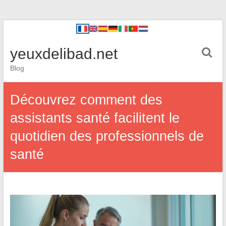
yeuxdelibad.net
Blog
Découvrez comment des
assistants santé facilitent le
quotidien des professionnels de
santé